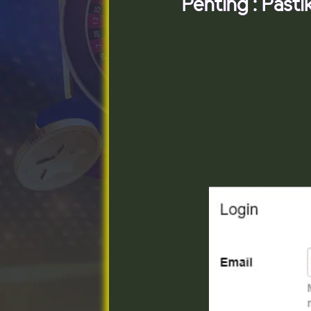
Penting : Past