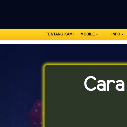
TENTANG KAMI
MOBILE
INFO
Cara