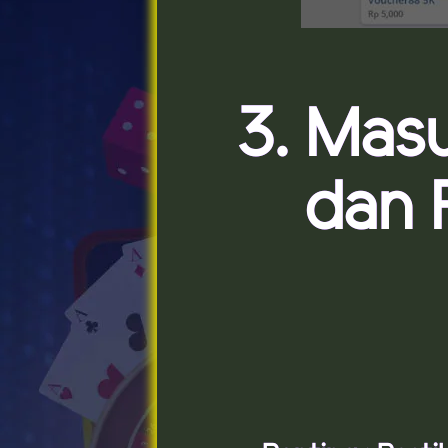
3. Mas
dan 