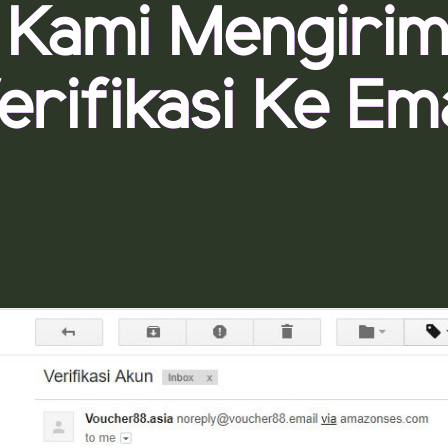
 Kami Mengirim
erifikasi Ke Ema