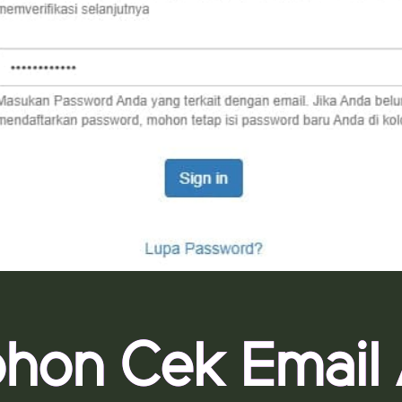
ohon Cek Email 