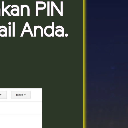
kan PIN
il Anda.