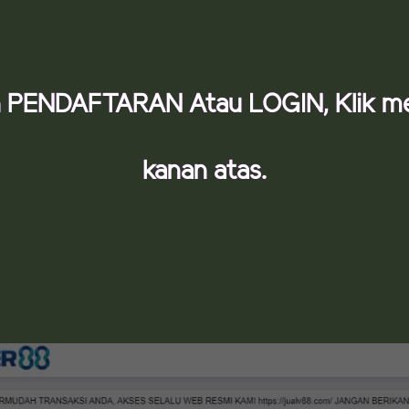
n PENDAFTARAN Atau LOGIN, Klik me
kanan atas.