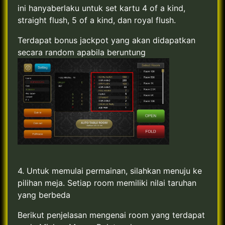
ini hanyaberlaku untuk set kartu 4 of a kind,
straight flush, 5 of a kind, dan royal flush.
Terdapat bonus jackpot yang akan didapatkan
secara random apabila beruntung
4. Untuk memulai permainan, silahkan menuju ke
pilihan meja. Setiap room memiliki nilai taruhan
yang berbeda
Berikut penjelasan mengenai room yang terdapat