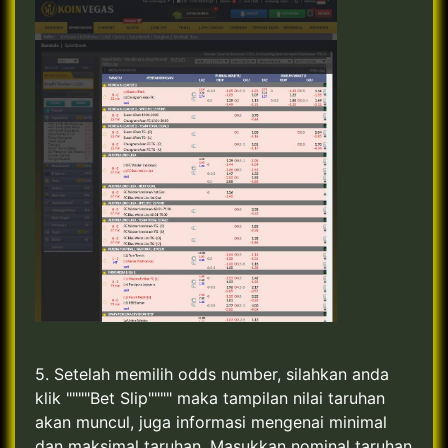
5. Setelah memilih odds number, silahkan anda
klik """"Bet Slip"""" maka tampilan nilai taruhan
akan muncul, juga informasi mengenai minimal
dan maksimal taruhan. Masukkan nominal taruhan