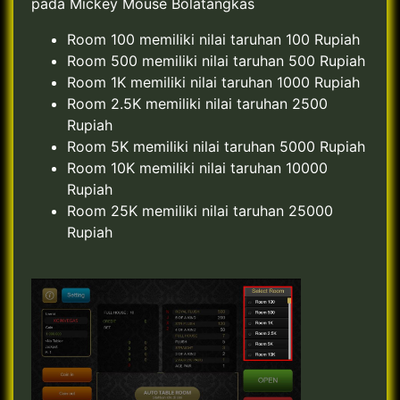
pada Mickey Mouse Bolatangkas
Room 100 memiliki nilai taruhan 100 Rupiah
Room 500 memiliki nilai taruhan 500 Rupiah
Room 1K memiliki nilai taruhan 1000 Rupiah
Room 2.5K memiliki nilai taruhan 2500
Rupiah
Room 5K memiliki nilai taruhan 5000 Rupiah
Room 10K memiliki nilai taruhan 10000
Rupiah
Room 25K memiliki nilai taruhan 25000
Rupiah