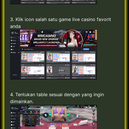
3. Klik icon salah satu game live casino favorit
anda
4. Tentukan table sesuai dengan yang ingin
dimainkan.