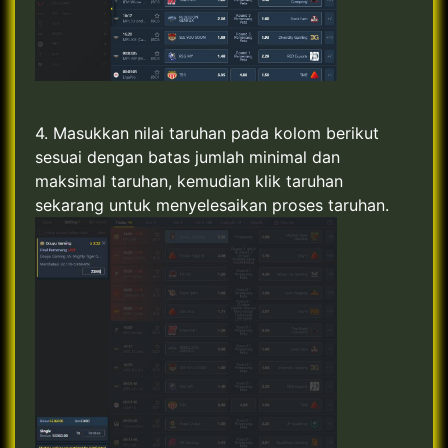
4. Masukkan nilai taruhan pada kolom berikut
sesuai dengan batas jumlah minimal dan
maksimal taruhan, kemudian klik taruhan
sekarang untuk menyelesaikan proses taruhan.