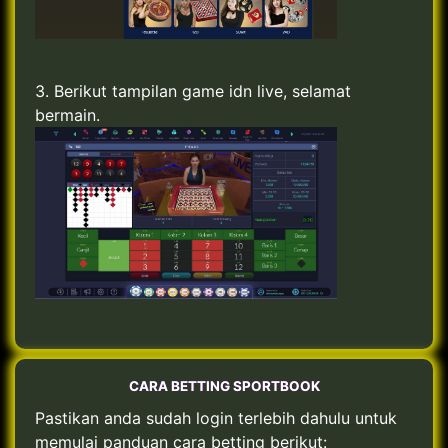
3. Berikut tampilan game idn live, selamat
bermain.
CARA BETTING SPORTBOOK
Pastikan anda sudah login terlebih dahulu untuk
memulai panduan cara betting berikut: