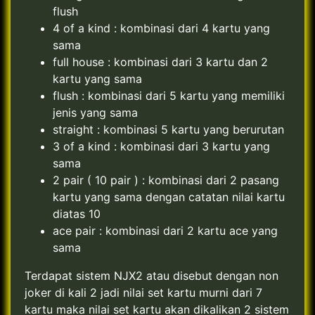
flush
4 of a kind : kombinasi dari 4 kartu yang
sama
full house : kombinasi dari 3 kartu dan 2
kartu yang sama
flush : kombinasi dari 5 kartu yang memiliki
jenis yang sama
straight : kombinasi 5 kartu yang berurutan
3 of a kind : kombinasi dari 3 kartu yang
sama
2 pair ( 10 pair ) : kombinasi dari 2 pasang
kartu yang sama dengan catatan nilai kartu
diatas 10
ace pair : kombinasi dari 2 kartu ace yang
sama
Terdapat sistem NJX2 atau disebut dengan non
joker di kali 2 jadi nilai set kartu murni dari 7
kartu maka nilai set kartu akan dikalikan 2 sistem