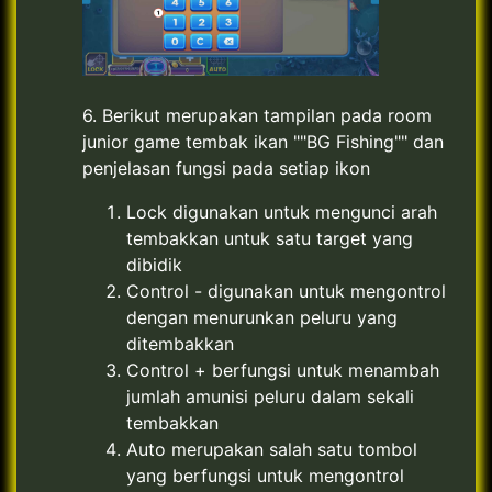
6. Berikut merupakan tampilan pada room
junior game tembak ikan ""BG Fishing"" dan
penjelasan fungsi pada setiap ikon
Lock digunakan untuk mengunci arah
tembakkan untuk satu target yang
dibidik
Control - digunakan untuk mengontrol
dengan menurunkan peluru yang
ditembakkan
Control + berfungsi untuk menambah
jumlah amunisi peluru dalam sekali
tembakkan
Auto merupakan salah satu tombol
yang berfungsi untuk mengontrol