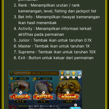
Rank : Menampilkan urutan / rank
kemenangan, level, fishing dan jackpot list
Bet Info : Menampilkan riwayat kemenangan
ikan hasil menembak
Activity : Menampilkan informasi terkait
aktifitas pada permainan
Junior : Tembak ikan untuk taruhan 0.1X
Master : Tembak ikan untuk taruhan 1X
Supreme : Tembak ikan untuk taruhan 10X
Exit : Button untuk keluar dari permainan