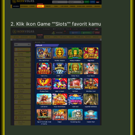
2. Klik ikon Game ""Slots"" favorit kamu