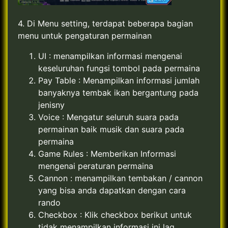
4. Di Menu setting, terdapat beberapa bagian
menu untuk pengaturan permainan
UI : menampilkan informasi mengenai
keseluruhan fungsi tombol pada permaina
Pay Table : Menampilkan informasi jumlah
banyaknya tembak ikan bergantung pada
jenisny
Voice : Mengatur seluruh suara pada
permainan baik musik dan suara pada
permaina
Game Rules : Memberikan Informasi
mengenai peraturan permaina
Cannon : menampilkan tembakan / cannon
yang bisa anda dapatkan dengan cara
rando
Checkbox : Klik checkbox berikut untuk
tidak menampilkan informasi ini lag