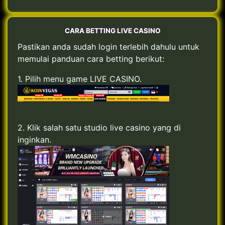
CARA BETTING LIVE CASINO
Pastikan anda sudah login terlebih dahulu untuk
memulai panduan cara betting berikut:
1. Pilih menu game LIVE CASINO.
2. Klik salah satu studio live casino yang di
inginkan.